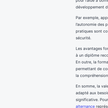
pour l’aide à dom
développement de
Par exemple, appr
l’autonomie des p
pratiques sont c
sécurité.
Les avantages for
à un diplôme recon
En outre, la forma
permettant de con
la compréhension e
En somme, la valeu
adapté aux besoin
significative. Pou
alternance
représe