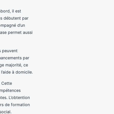
bord, il est
es débutent par
compagné d’un
hase permet aussi
s peuvent
financements par
ge majorité, ce
l’aide à domicile.
. Cette
compétences
es. L’obtention
urs de formation
social.