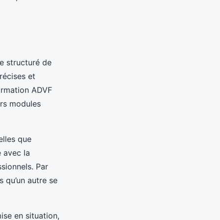
e structuré de
écises et
formation ADVF
urs modules
lles que
e avec la
sionnels. Par
s qu’un autre se
se en situation,