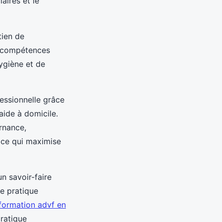
aires et le
tien de
es compétences
ygiène et de
essionnelle grâce
aide à domicile.
ernance,
, ce qui maximise
un savoir-faire
e pratique
formation advf en
pratique