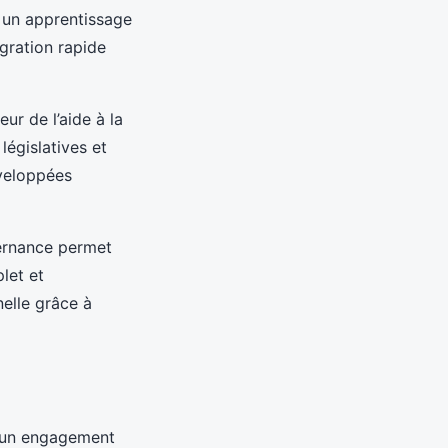
t un apprentissage
gration rapide
r de l’aide à la
législatives et
éveloppées
ternance permet
let et
nelle grâce à
t un engagement