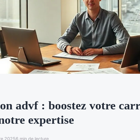
n advf : boostez votre carr
notre expertise
re 2025
6 min de lecture