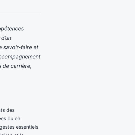
ompétences
 d’un
savoir-faire et
n accompagnement
 de carrière,
nts des
ées ou en
gestes essentiels