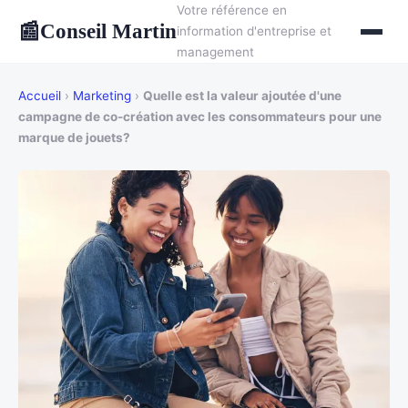
Votre référence en
Conseil Martin
📰
information d'entreprise et
management
Accueil
›
Marketing
›
Quelle est la valeur ajoutée d'une
campagne de co-création avec les consommateurs pour une
marque de jouets?