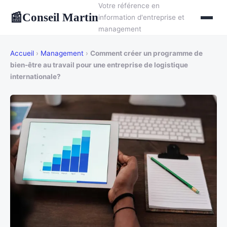
Votre référence en
Conseil Martin
📰
information d'entreprise et
management
Accueil
›
Management
›
Comment créer un programme de
bien-être au travail pour une entreprise de logistique
internationale?