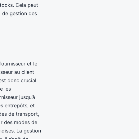
stocks. Cela peut
el de gestion des
fournisseur et le
sseur au client
est donc crucial
e les
nisseur jusqu’à
s entrepôts, et
es de transport,
oisir des modes de
ndises. La gestion
 Il s’agit de