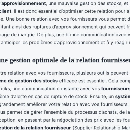
’
approvisionnement
, une mauvaise gestion des stocks, et
client
. Il est donc essentiel d’optimiser cette relation pour as
se. Une bonne relation avec vos fournisseurs vous permet 
évitant ainsi des ruptures d’approvisionnement qui peuvent f
 image de marque. De plus, une bonne communication avec v
 anticiper les problèmes d’approvisionnement et à y réagir
ne gestion optimale de la relation fournisse
re relation avec vos fournisseurs, plusieurs outils peuvent ê
me de gestion des stocks
efficace est essentiel. Cela com
stocks, une communication constante avec vos
fournisseur
tème d’alerte en cas de rupture de stock. Ensuite, un
systè
randement améliorer votre relation avec vos fournisseurs. Il
us permet de gérer l’ensemble du processus d’achats, de la
ception, en passant par la négociation des prix avec les fou
tion de la relation fournisseur
(Supplier Relationship M