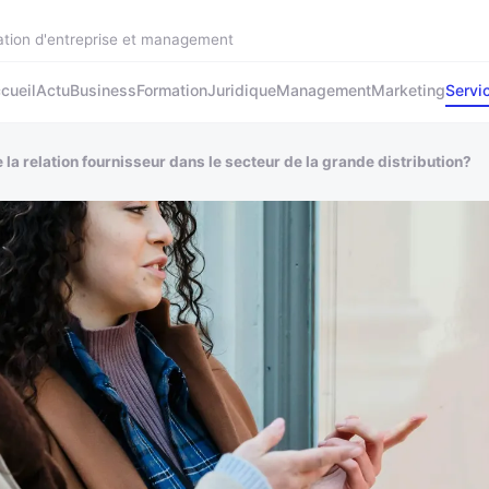
ation d'entreprise et management
cueil
Actu
Business
Formation
Juridique
Management
Marketing
Servi
la relation fournisseur dans le secteur de la grande distribution?