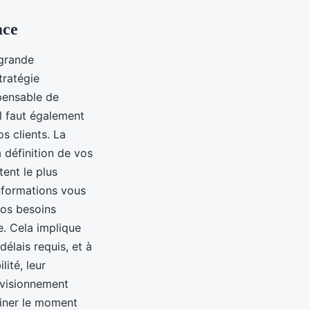
ace
 grande
tratégie
spensable de
Il faut également
s clients. La
 définition de vos
ent le plus
informations vous
vos besoins
e. Cela implique
délais requis, et à
ité, leur
rovisionnement
miner le moment