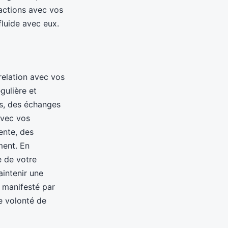
eractions avec vos
fluide avec eux.
relation avec vos
gulière et
es, des échanges
avec vos
ente, des
ment. En
e de votre
aintenir une
e manifesté par
ne volonté de