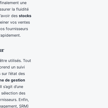
 finalement une
surer la fluidité
d’avoir des
stocks
reiner vos ventes
os fournisseurs
 rapidement.
ur
tre utilisés. Tout
prend un suivi
s
sur l’état des
me de gestion
 s’agit d’une
 sélection des
rnisseurs. Enfin,
anagement, SRM)