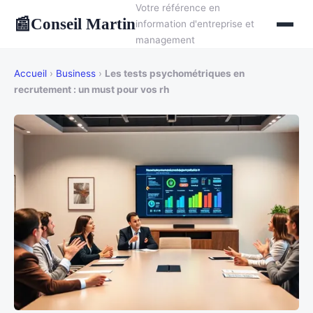
Votre référence en
Conseil Martin
📰
information d'entreprise et
management
Accueil
›
Business
›
Les tests psychométriques en
recrutement : un must pour vos rh