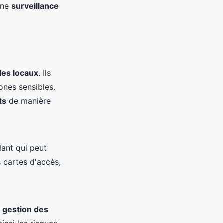
une
surveillance
des locaux
. Ils
ones sensibles.
ts
de manière
ant qui peut
s cartes d'accès,
e
gestion des
insi les risques