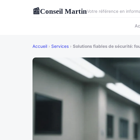
Conseil Martin
📰
Votre référence en inform
Ac
Accueil
›
Services
›
Solutions fiables de sécurité: f