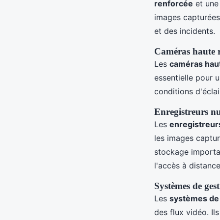
renforcée
et un
images capturées 
et des incidents.
Caméras haute r
Les
caméras haut
essentielle pour 
conditions d'écla
Enregistreurs n
Les
enregistreu
les images captu
stockage importa
l'accès à distance
Systèmes de gest
Les
systèmes de 
des flux vidéo. Il