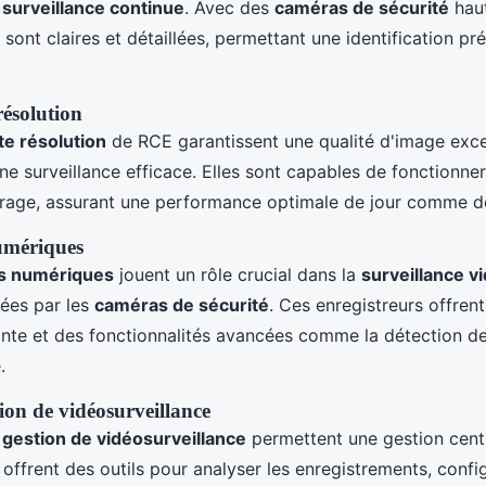
e
surveillance continue
. Avec des
caméras de sécurité
haut
sont claires et détaillées, permettant une identification pré
ésolution
e résolution
de RCE garantissent une qualité d'image exce
une surveillance efficace. Elles sont capables de fonctionne
irage, assurant une performance optimale de jour comme de
umériques
rs numériques
jouent un rôle crucial dans la
surveillance v
rées par les
caméras de sécurité
. Ces enregistreurs offren
nte et des fonctionnalités avancées comme la détection 
.
ion de vidéosurveillance
gestion de vidéosurveillance
permettent une gestion centr
s offrent des outils pour analyser les enregistrements, conf