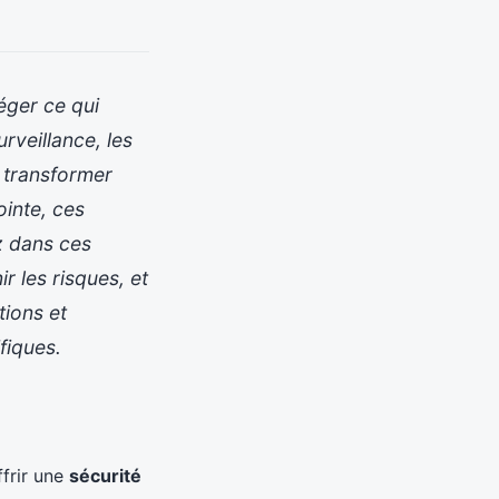
éger ce qui
rveillance, les
t transformer
inte, ces
ez dans ces
r les risques, et
tions et
fiques.
frir une
sécurité