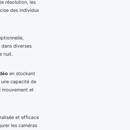
e résolution, les
cise des individus
ptionnelle,
r dans diverses
 nuit.
idéo
en stockant
t une capacité de
de mouvement et
alisée et efficace
igurer les caméras