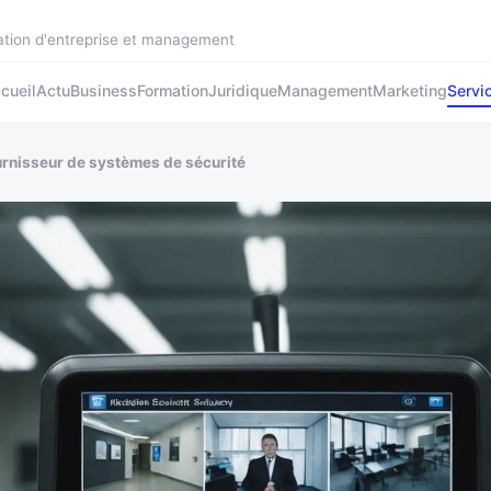
ation d'entreprise et management
cueil
Actu
Business
Formation
Juridique
Management
Marketing
Servi
ournisseur de systèmes de sécurité