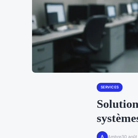
SERVICES
Solution
systèmes
A
Ambre
30 août